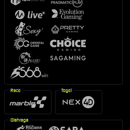
Race
Togel
Olahraga