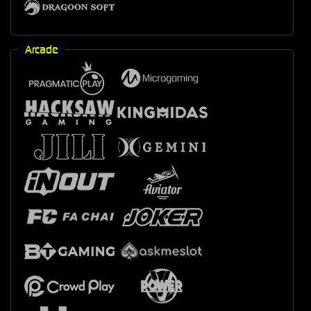
Arcade