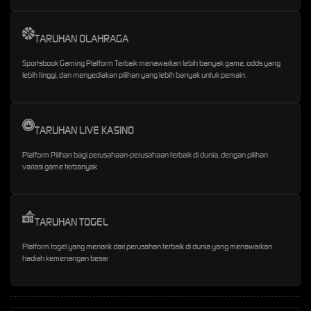
TARUHAN OLAHRAGA
Sportsbook Gaming Platform Terbaik menawarkan lebih banyak game, odds yang
lebih tinggi, dan menyediakan pilihan yang lebih banyak untuk pemain.
TARUHAN LIVE KASINO
Platform Pilihan bagi perusahaan-perusahaan terbaik di dunia, dengan pilihan
variasi game terbanyak
TARUHAN TOGEL
Platform togel yang menarik dari perusahan terbaik di dunia yang menawarkan
hadiah kemenangan besar