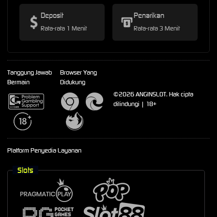
Deposit
Penarikan
Rata-rata 1 Menit
Rata-rata 3 Menit
Tanggung Jawab
Browser Yang
Bermain
Didukung
©2026 ANGINSLOT. Hak cipta
dilindungi | 18+
Platform Penyedia Layanan
Slots