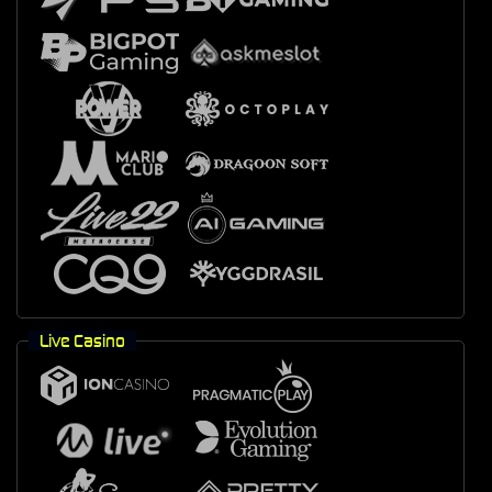
Live Casino