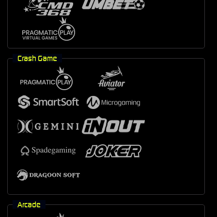
Crash Game
Arcade