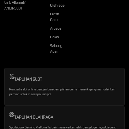
Link Alternatif
Olahraga
ANGINSLOT
Crash
Game
Arcade
Poker
Sabung
Ayam
TARUHAN SLOT
Penyedia slot online dengan beragam pilihan game menarik yang memudahkan
pemain untuk mencapai jackpot
TARUHAN OLAHRAGA
Sportsbook Gaming Platform Terbaik menawarkan lebih banyak game, odds yang