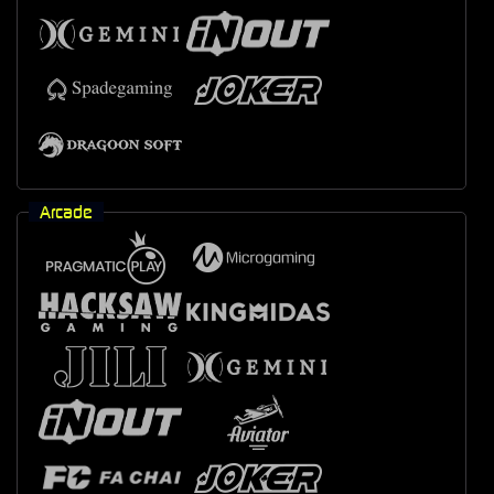
Arcade