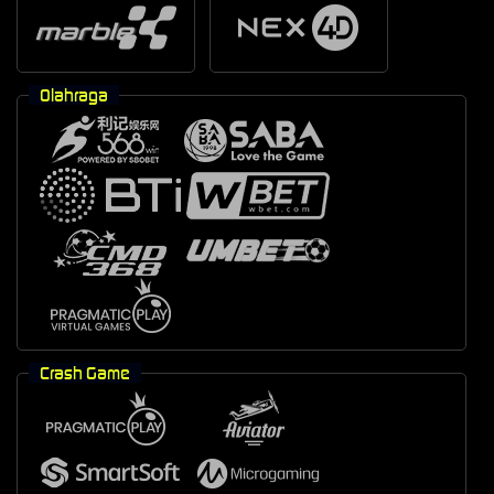
Olahraga
Crash Game