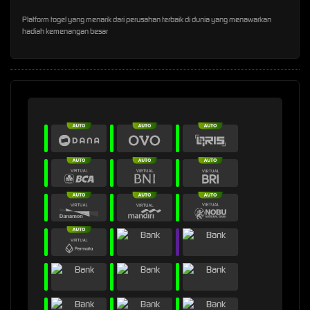
Platform togel yang menarik dari perusahan terbaik di dunia yang menawarkan
hadiah kemenangan besar