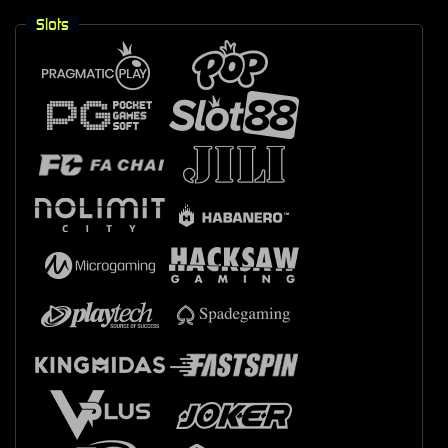
Slots