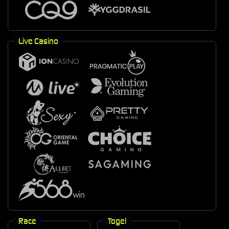
Live Casino
Race
Togel