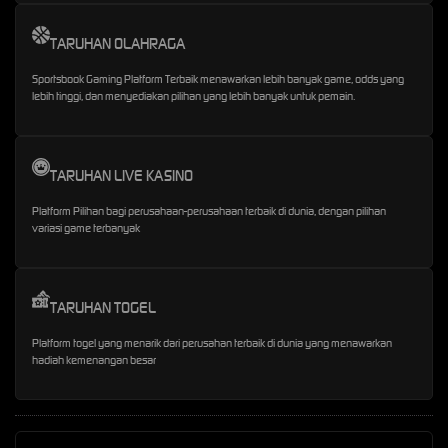
TARUHAN OLAHRAGA
Sportsbook Gaming Platform Terbaik menawarkan lebih banyak game, odds yang
lebih tinggi, dan menyediakan pilihan yang lebih banyak untuk pemain.
TARUHAN LIVE KASINO
Platform Pilihan bagi perusahaan-perusahaan terbaik di dunia, dengan pilihan
variasi game terbanyak
TARUHAN TOGEL
Platform togel yang menarik dari perusahan terbaik di dunia yang menawarkan
hadiah kemenangan besar