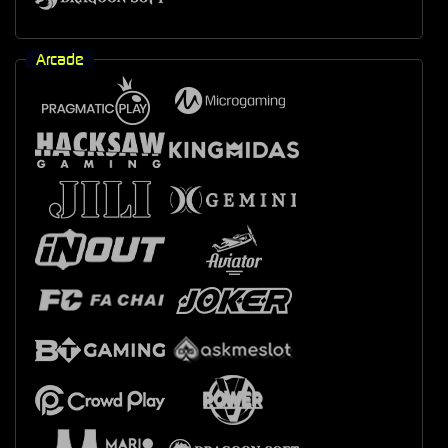
Arcade