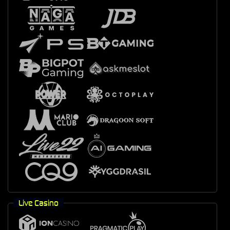
Live Casino