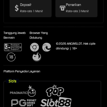
Deposit
Penarikan
Rata-rata 1 Menit
Rata-rata 3 Menit
Tanggung Jawab
Browser Yang
Bermain
Didukung
©2026 ANGINSLOT. Hak cipta
dilindungi | 18+
Platform Penyedia Layanan
Slots