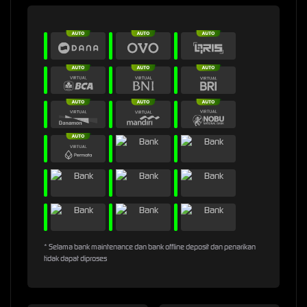
* Selama bank maintenance dan bank offline deposit dan penarikan
tidak dapat diproses