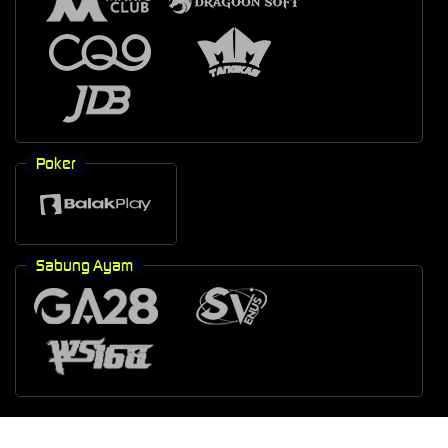
Poker
Sabung Ayam