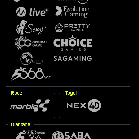
Race
Togel
Olahraga