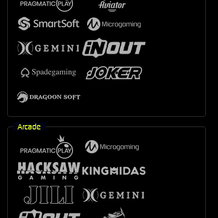
Arcade