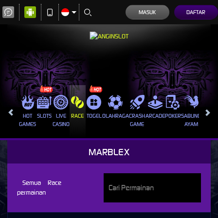
MASUK
DAFTAR
HOT
SLOTS
LIVE
RACE
TOGEL
OLAHRAGA
CRASH
ARCADE
POKER
SABUNG
PROMO
GAMES
CASINO
GAME
AYAM
MARBLEX
Semua
Race
permainan