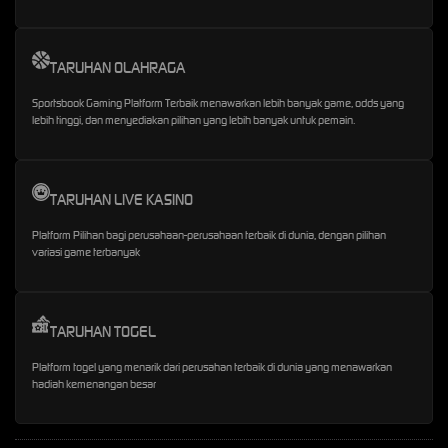
TARUHAN OLAHRAGA
Sportsbook Gaming Platform Terbaik menawarkan lebih banyak game, odds yang
lebih tinggi, dan menyediakan pilihan yang lebih banyak untuk pemain.
TARUHAN LIVE KASINO
Platform Pilihan bagi perusahaan-perusahaan terbaik di dunia, dengan pilihan
variasi game terbanyak
TARUHAN TOGEL
Platform togel yang menarik dari perusahan terbaik di dunia yang menawarkan
hadiah kemenangan besar