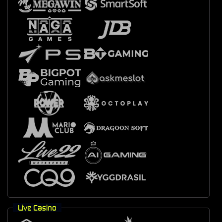
Live Casino