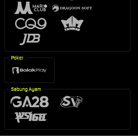
Poker
Sabung Ayam