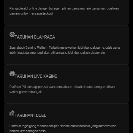
Penyedia slot online dengan beragam pilihan game menarik yang memudahkan
pemain untuk mencapai jackpot
TARUHAN OLAHRAGA
Sportsbook Gaming Platform Terbaik menawarkan lebih banyak game, odds yang
lebih tinggi, dan menyediakan pilihan yang lebih banyak untuk pemain.
TARUHAN LIVE KASINO
Platform Pilihan bagi perusahaan-perusahaan terbaik di dunia, dengan pilihan
variasi game terbanyak
TARUHAN TOGEL
Platform togel yang menarik dari perusahan terbaik di dunia yang menawarkan
hadiah kemenangan besar