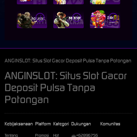
i
i
i
ANGINSLOT: Situs Slot Gacor Deposit Pulsa Tanpa Potongan
ANGINSLOT: Situs Slot Gacor
Deposit Pulsa Tanpa
Potongan
Kebijaksanaan
Platform
Kategori
Dukungan
Komunitas
Tentang
Promosi
Hot
+62896756