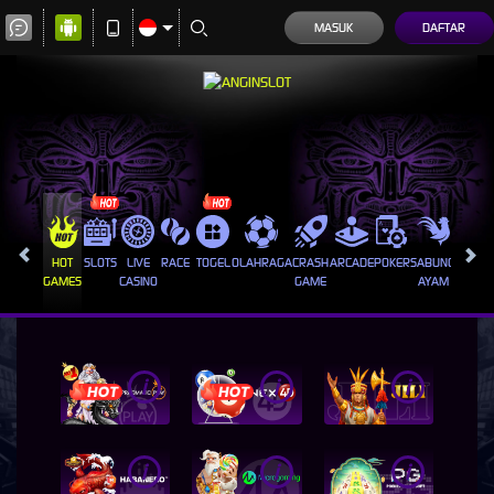
MASUK
DAFTAR
HOT
SLOTS
LIVE
RACE
TOGEL
OLAHRAGA
CRASH
ARCADE
POKER
SABUNG
PROMO
GAMES
CASINO
GAME
AYAM
i
i
i
i
i
i