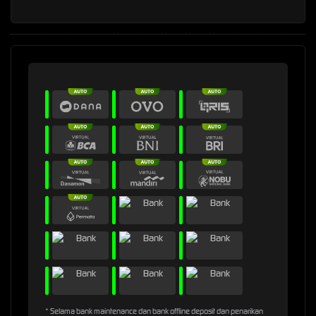
* Selama bank maintenance dan bank offline deposit dan penarikan