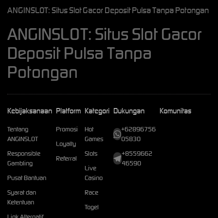
ANGINSLOT: Situs Slot Gacor Deposit Pulsa Tanpa Potongan
ANGINSLOT: Situs Slot Gacor
Deposit Pulsa Tanpa
Potongan
Kebijaksanaan
Platform
Kategori
Dukungan
Komunitas
Tentang
Promosi
Hot
+62896756
ANGINSLOT
Games
05830
Loyalty
Responsible
Slots
+8559662
Referral
Gambling
46590
Live
Pusat Bantuan
Casino
Syarat dan
Race
Ketentuan
Togel
Link Alternatif