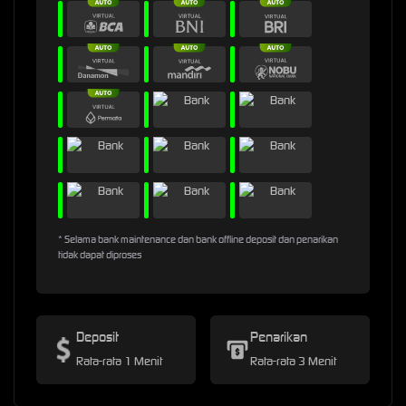
* Selama bank maintenance dan bank offline deposit dan penarikan
tidak dapat diproses
Deposit
Penarikan
Rata-rata 1 Menit
Rata-rata 3 Menit