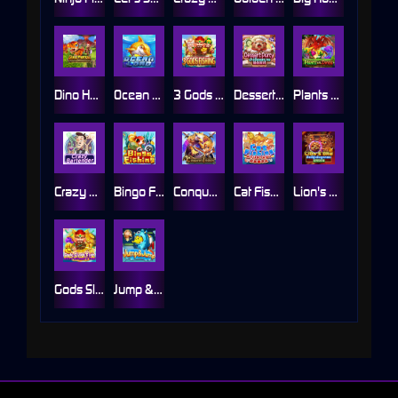
Dino Hunter
Ocean Lord
3 Gods Fishing
Dessert Party
Plants vs. Dinos
Crazy Bartender
Bingo Fishing
Conqueror's Treasure
Cat Fishing
Lion's Orb
Gods Slash Fish
Jump & Jump