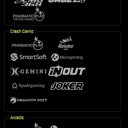
Crash Game
Arcade