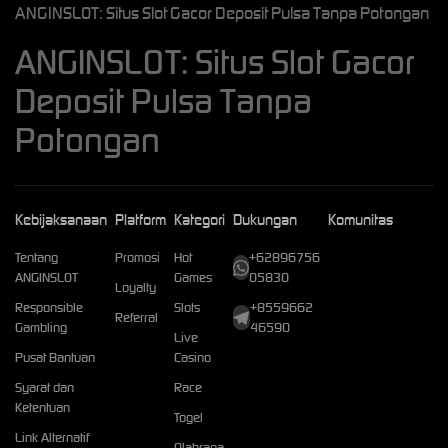
ANGINSLOT: Situs Slot Gacor Deposit Pulsa Tanpa Potongan
ANGINSLOT: Situs Slot Gacor
Deposit Pulsa Tanpa
Potongan
Kebijaksanaan
Platform
Kategori
Dukungan
Komunitas
Tentang
Promosi
Hot
+62896756
ANGINSLOT
Games
05830
Loyalty
Responsible
Slots
+8559662
Referral
Gambling
46590
Live
Pusat Bantuan
Casino
Syarat dan
Race
Ketentuan
Togel
Link Alternatif
Olahraga