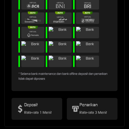
* Selama bank maintenance dan bank offline deposit dan penarikan
tidak dapat diproses
Deposit
Penarikan
Rata-rata 1 Menit
Rata-rata 3 Menit